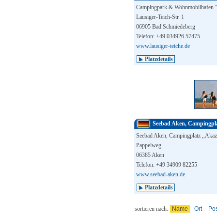
Campingpark & Wohnmobilhafen "
Lausiger-Teich-Str. 1
06905 Bad Schmiedeberg
Telefon: +49 034926 57475
www.lausiger-teiche.de
Platzdetails
Seebad Aken, Campingpla
Seebad Aken, Campingplatz ,,Akaz
Pappelweg
06385 Aken
Telefon: +49 34909 82255
www.seebad-aken.de
Platzdetails
sortieren nach:
Name
Ort
Pos