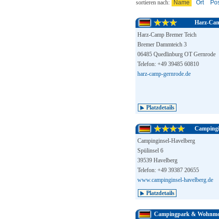
sortieren nach:
Name
Ort
Pos
Harz-Cam
Harz-Camp Bremer Teich
Bremer Dammteich 3
06485 Quedlinburg OT Gernrode
Telefon: +49 39485 60810
harz-camp-gernrode.de
Platzdetails
Campingi
Campinginsel-Havelberg
Spülinsel 6
39539 Havelberg
Telefon: +49 39387 20655
www.campinginsel-havelberg.de
Platzdetails
Campingpark & Wohnmob