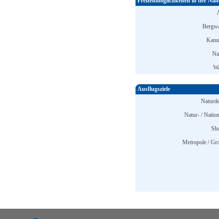
Freizeitmöglichkeiten in der Näh
Bergwa
Kanu
Na
Wa
Ausflugsziele
Naturd
Natur- / Nation
Sh
Metropole / Gro