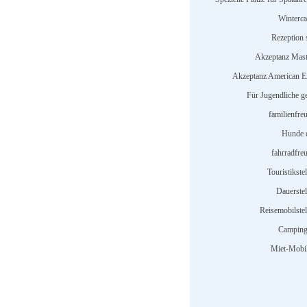
Winterc
Rezeption s
Akzeptanz Mast
Akzeptanz American E
Für Jugendliche ge
familienfre
Hunde e
fahrradfreu
Touristikstel
Dauerstel
Reisemobilstel
Camping
Miet-Mobi