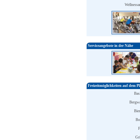
Wellnessa
Serviceangebote in der Nähe
Freizeitmöglichkeiten auf dem Pl
Bask
Bergwa
Bier
Bo
F
Gri