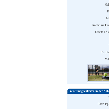
Hal
K
Mi
Nordic Walkin
Offene Feuer
Tischfu
Vol
Freizeitmöglichkeiten in der Näh
Bootslieg