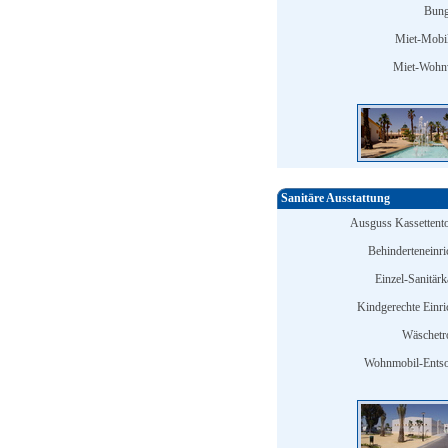
Bung
Miet-Mobi
Miet-Wohn
Sanitäre Ausstattung
Ausguss Kassettentoi
Behinderteneinri
Einzel-Sanitärk
Kindgerechte Einri
Wäschetr
Wohnmobil-Entso