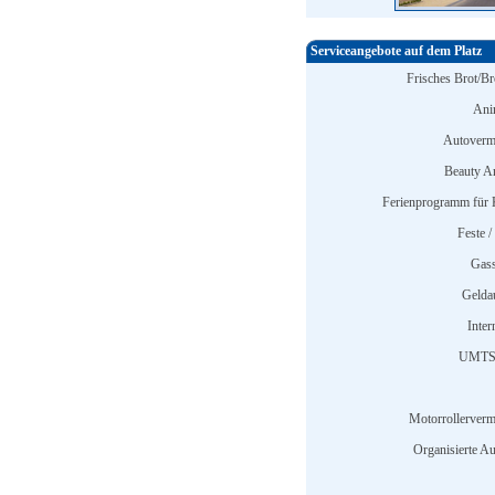
Serviceangebote auf dem Platz
Frisches Brot/Br
Ani
Autoverm
Beauty A
Ferienprogramm für 
Feste /
Gass
Gelda
Inter
UMTS 
Motorrollerverm
Organisierte Au