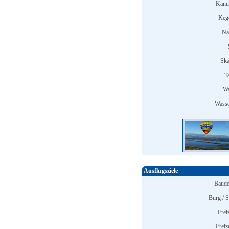
Kanu
Keg
Na
Ska
T
Wa
Wasse
Ausflugsziele
Baude
Burg / S
Frei
Freiz