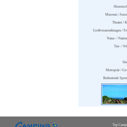
Historisc
Museum / Ausst
Theater / K
Großveranstaltungen / Fes
Natur- / Nation
Tier- / W
Sh
Metropole / Gro
Bedeutende Sports
Top Campi