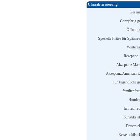
Charakterisierung
Gesamt
Ganzjährig ge
Öffnungs
Spezielle Plätze für Spätanr
Winterc
Rezeption s
Akzeptanz Mast
Akzeptanz American E
Für Jugendliche ge
familienfre
Hunde e
fahrradfreu
Touristikstel
Dauerstel
Reisemobilstel