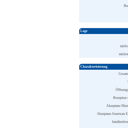
Bu
Lage
nächs
nächst
Charakterisierung
Gesamt
Öffnungs
Rezeption s
Akzeptanz Mast
Akzeptanz American E
familienfre