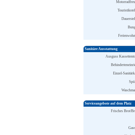
Motorradfreu
Touristikstel
Dauerstel
Bung
Ferienwohn
Sanitäre Ausstattung
Ausguss Kassettentoi
Behinderteneinri
Einzel-Sanitärk
Spü
Waschmas
Serviceangebote auf dem Platz
Frisches Brot/Br
Gass