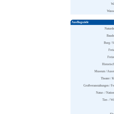
Wa
Wasse
Ausflugsziele
Naturd
Baude
Burg / S
Frei
Freiz
Historisc
Museum / Ausst
Theater / K
Großveranstaltungen / Fes
Natur- / Nation
Tier- / W