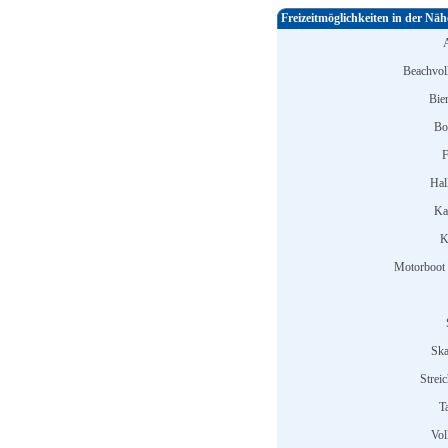
Freizeitmöglichkeiten in der Näh
Beachvoll
Bier
Bo
F
Hal
Ka
K
Motorboot 
Ska
Strei
T
Vol