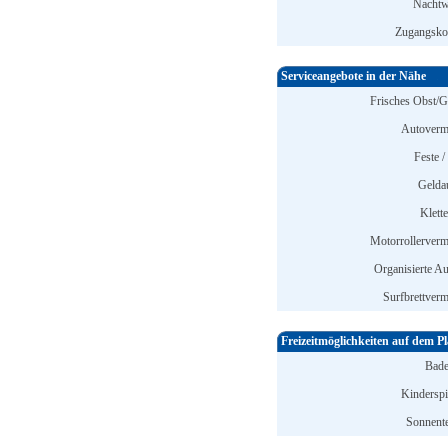
Nachtw
Zugangskon
Serviceangebote in der Nähe
Frisches Obst/
Autoverm
Feste /
Gelda
Klett
Motorrollerverm
Organisierte Au
Surfbrettverm
Freizeitmöglichkeiten auf dem Pl
Bade
Kinderspi
Sonnente