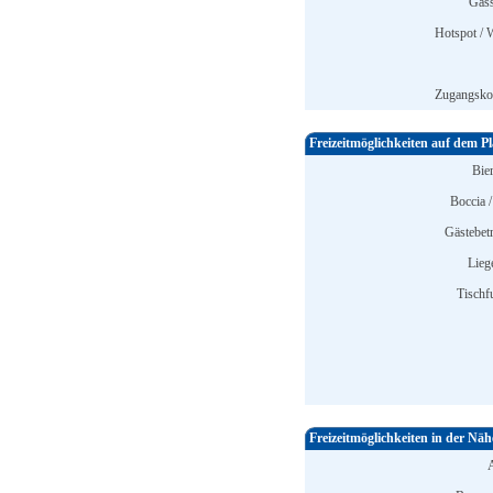
Gass
Hotspot /
Zugangskon
Freizeitmöglichkeiten auf dem Pl
Bier
Boccia /
Gästebet
Lieg
Tischfu
Freizeitmöglichkeiten in der Näh