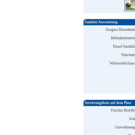
Sanitäre Ausstattung
Ausguss Kassettentoi
Behinderteneinri
Einzel-Sanitärk
Wäschetr
Wohnmobil-Entso
Serviceangebote auf dem Platz
Frisches Brot/Br
Ani
Umweltmanag