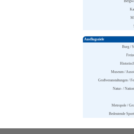
Bergwa
Ka
Mi
Ausflugsziele
Burg / S
Freiz
Historisc
Museum / Ausst
Großveranstaltungen / Fes
Natur- / Nation
Metropole / Gro
Bedeutende Sports