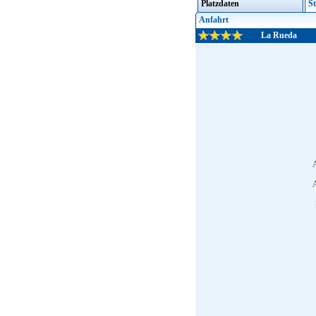
Platzdaten
St
Anfahrt
La Rueda