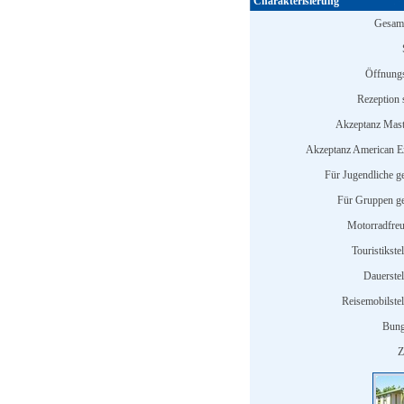
Charakterisierung
Gesamt
Öffnungs
Rezeption s
Akzeptanz Mast
Akzeptanz American E
Für Jugendliche ge
Für Gruppen ge
Motorradfreu
Touristikstel
Dauerstel
Reisemobilstel
Bung
Z