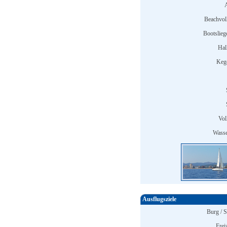
Beachvoll
Bootslieg
Hal
Keg
Vol
Wasse
Ausflugsziele
Burg / S
Frei