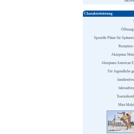
nächst
Charakterisierung
Öffnungs
Spezielle Plätze für Spätanr
Rezeption s
Akzeptanz Mast
Akzeptanz American E
Für Jugendliche ge
familienfre
fahrradfreu
Touristikstel
Miet-Mobi