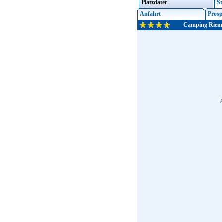
Platzdaten
St
Anfahrt
Prosp
Camping Riem