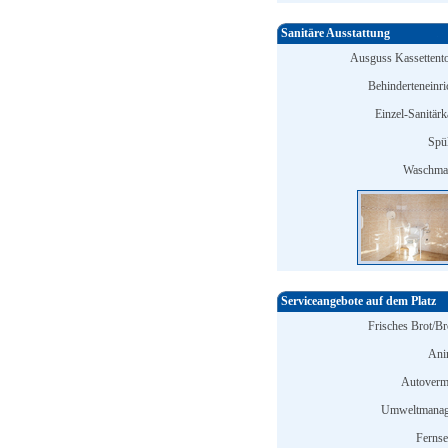
Sanitäre Ausstattung
Ausguss Kassettentoi
Behinderteneinri
Einzel-Sanitärk
Spü
Waschmas
Serviceangebote auf dem Platz
Frisches Brot/Br
Ani
Autoverm
Umweltmanag
Ferns