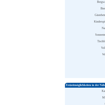
Bergwa
Bier
Gästebet
Kinderspi
Na
Sonnente
Tischfu
Vol
Wa
Freizeitmöglichkeiten in der Näh
Ka
Mi