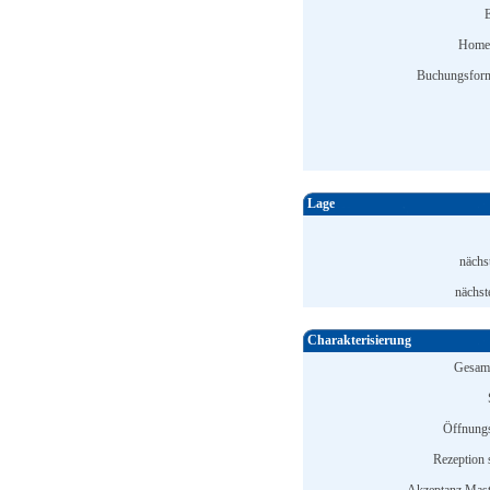
E
Home
Buchungsform
Lage
nächs
nächst
Charakterisierung
Gesamt
Öffnungs
Rezeption s