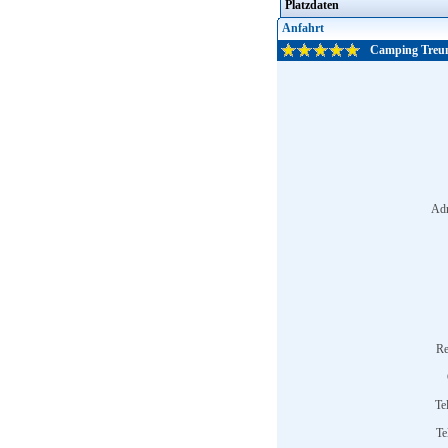
Platzdaten
Anfahrt
Camping Treu
Adr
Re
Te
Te