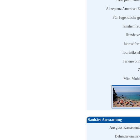
Akzeptanz Mast
Akzeptanz American E
Für Jugendliche ge
familienfre
Hunde ve
fahrradfreu
Touristikstel
Ferienwohn
Z
Miet-Mobi
Sanitäre Ausstattung
Ausguss Kassettentoi
Behinderteneinri