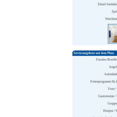
Einzel-Sanitärk
Spü
Waschmas
Serviceangebote auf dem Platz
Frisches Brot/Br
Angelv
Aufenthal
Ferienprogramm für 
Feste /
Gastronomie / 
Gruppe
Hotspot /