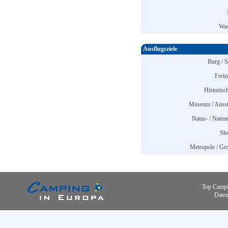
Was
Ausflugsziele
Burg / S
Freiz
Historisc
Museum / Ausst
Natur- / Nation
Sh
Metropole / Gro
Top Campi
Daten