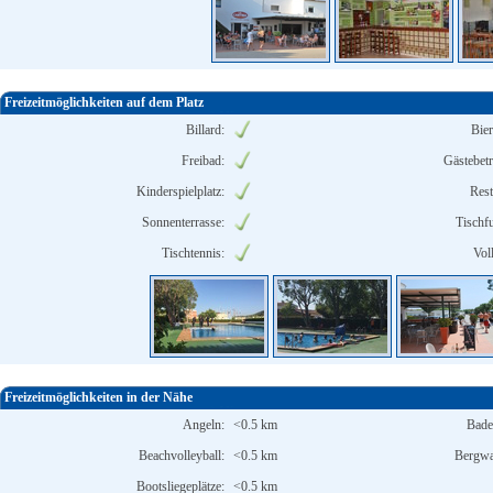
Freizeitmöglichkeiten auf dem Platz
Billard:
Bier
Freibad:
Gästebet
Kinderspielplatz:
Rest
Sonnenterrasse:
Tischfu
Tischtennis:
Vol
Freizeitmöglichkeiten in der Nähe
Angeln:
<0.5 km
Bade
Beachvolleyball:
<0.5 km
Bergwa
Bootsliegeplätze:
<0.5 km