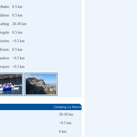
lbahn:
0.5 km
fahren:
0.5 km
afting:
20-30 km
Segeln:
0.5 km
Surfen:
<0.5 km
Tennis:
0.5 km
ndern:
<0.5 km
rsport:
<0.5 km
Camping La Sirena
20-30 km
<0.5 km
6 km