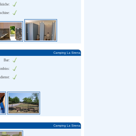
lküche:
chine:
Camping La Sirena
Bar:
Imbiss:
dienst:
Camping La Sirena