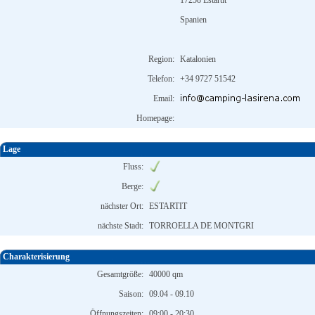
17258 Estartit
Spanien
Region:
Katalonien
Telefon:
+34 9727 51542
Email:
Homepage:
Lage
Fluss:
Berge:
nächster Ort:
ESTARTIT
nächste Stadt:
TORROELLA DE MONTGRI
Charakterisierung
Gesamtgröße:
40000 qm
Saison:
09.04 - 09.10
Öffnungszeiten:
09:00 - 20:30