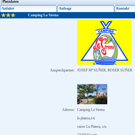
Platzdaten
Anfahrt
Anfrage
Kontakt
Camping La Sirena
Ansprechpartner:
JOSEP Mª SUÑER, ROSER SUÑER
Adresse:
Camping La Sirena
la platera,s/n
carrer La Platera, s/n