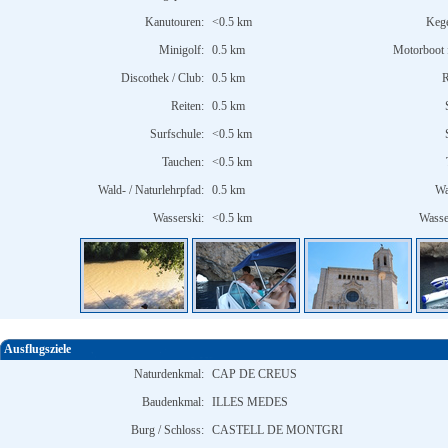
Kanutouren:
<0.5 km
Kege
Minigolf:
0.5 km
Motorboot 
Discothek / Club:
0.5 km
R
Reiten:
0.5 km
Surfschule:
<0.5 km
Tauchen:
<0.5 km
Wald- / Naturlehrpfad:
0.5 km
Wa
Wasserski:
<0.5 km
Wasse
Ausflugsziele
Naturdenkmal:
CAP DE CREUS
Baudenkmal:
ILLES MEDES
Burg / Schloss:
CASTELL DE MONTGRI