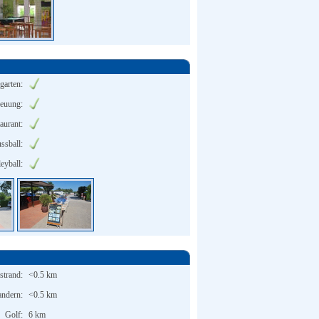
garten:
reuung:
aurant:
ssball:
leyball:
strand:
<0.5 km
ndern:
<0.5 km
Golf:
6 km