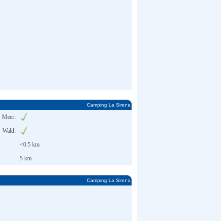
Camping La Sirena
Meer:
Wald:
<0.5 km
5 km
Camping La Sirena