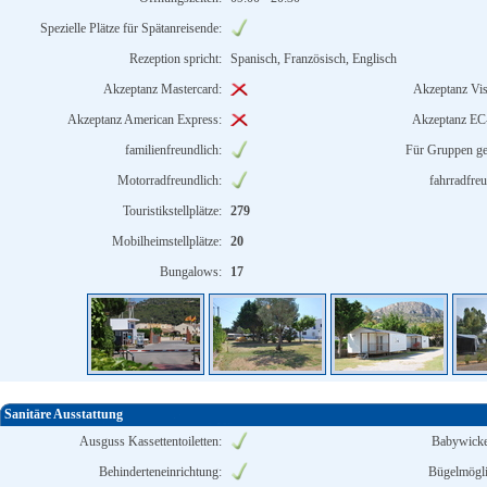
Spezielle Plätze für Spätanreisende:
Rezeption spricht:
Spanisch, Französisch, Englisch
Akzeptanz Mastercard:
Akzeptanz Vis
Akzeptanz American Express:
Akzeptanz EC
familienfreundlich:
Für Gruppen ge
Motorradfreundlich:
fahrradfreu
Touristikstellplätze:
279
Mobilheimstellplätze:
20
Bungalows:
17
Sanitäre Ausstattung
Ausguss Kassettentoiletten:
Babywicke
Behinderteneinrichtung:
Bügelmögli