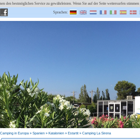
en den bestmöglichen Service zu gewährleisten. Wenn Sie auf der Seite weitersurfen stimm
Sprachen:
Benutzer:
Platz eintragen
Passwort vergessen?
CAMPING LA SIRENA
Camping in Europa »
Spanien
»
Katalonien
» Estartit » Camping La Sirena