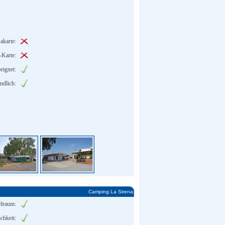
akarte:
-Karte:
eignet:
ndlich:
Camping La Sirena
lraum:
chkeit: