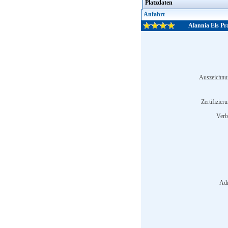
Platzdaten
Anfahrt
Alannia Els Pr
Auszeichnu
Zertifizier
Verb
Adr