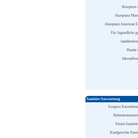
Rezeption s
Akzeptanz Mast
Akzeptanz American E
Für Jugendliche ge
familienfre
Hunde e
fahrradfreu
Sanitäre Ausstattung
Ausguss Kassettentoi
Behinderteneinri
Einzel-Sanitärk
Kindgerechte Einri