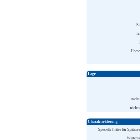
Re
Te
E
Home
Lage
nächs
nächst
Charakterisierung
Spezielle Plätze für Spätanr
Winterc