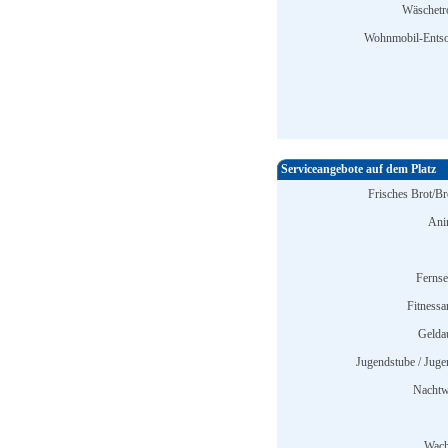
Wäschetr
Wohnmobil-Entso
Serviceangebote auf dem Platz
Frisches Brot/Br
Ani
Ferns
Fitnessa
Gelda
Jugendstube / Jugen
Nachtw
Wach