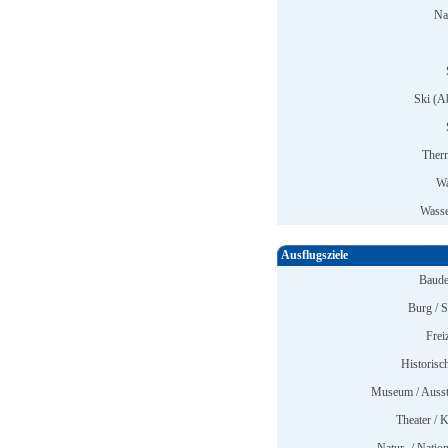
Na
Ski (Ab
Ther
Wa
Wasse
Ausflugsziele
Baude
Burg / S
Frei
Historisc
Museum / Ausst
Theater / K