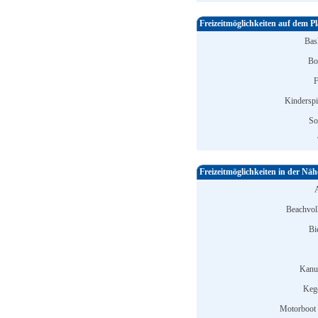
Freizeitmöglichkeiten auf dem Pl
Bask
Bo
F
Kinderspi
So
Freizeitmöglichkeiten in der Näh
Beachvoll
Bi
Kanu
Keg
Motorboot 