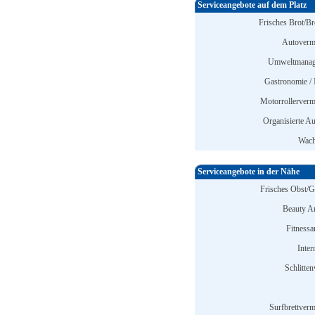
Serviceangebote auf dem Platz
Frisches Brot/Br
Autoverm
Umweltmanag
Gastronomie / 
Motorrollerverm
Organisierte Au
Wach
Serviceangebote in der Nähe
Frisches Obst/
Beauty A
Fitnessa
Inter
Schlitten
Surfbrettverm