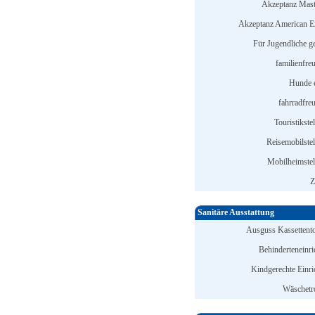
Akzeptanz Mast
Akzeptanz American E
Für Jugendliche ge
familienfre
Hunde e
fahrradfreu
Touristikstel
Reisemobilstel
Mobilheimstell
Z
Sanitäre Ausstattung
Ausguss Kassettentoi
Behinderteneinri
Kindgerechte Einri
Wäschetr