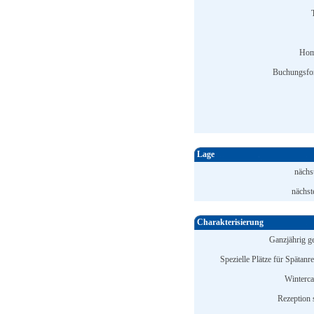
Hom
Buchungsfo
Lage
nächs
nächst
Charakterisierung
Ganzjährig ge
Spezielle Plätze für Spätanr
Winterc
Rezeption s