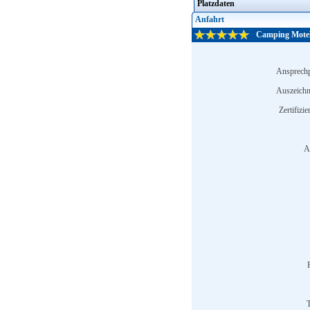
Platzdaten
Anfahrt
Camping Motel 
Ansprechp
Auszeich
Zertifizi
A
T