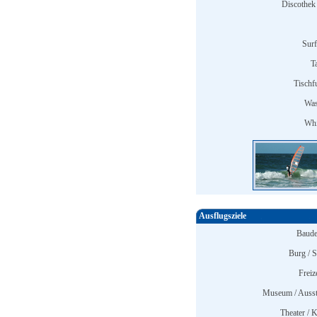
Discothek 
Surf
T
Tischfu
Was
Whi
Ausflugsziele
Baude
Burg / S
Freiz
Museum / Ausst
Theater / K