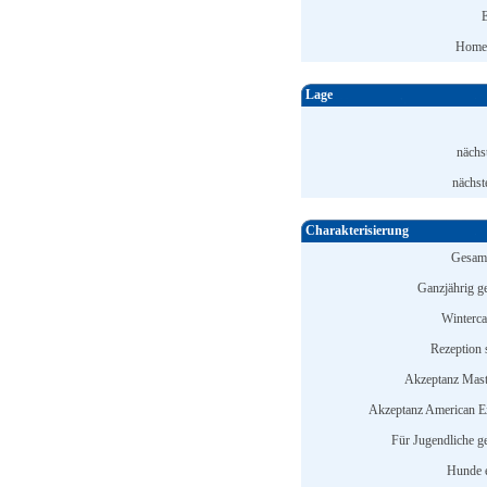
E
Home
Lage
nächs
nächst
Charakterisierung
Gesamt
Ganzjährig ge
Winterc
Rezeption s
Akzeptanz Mast
Akzeptanz American E
Für Jugendliche ge
Hunde e