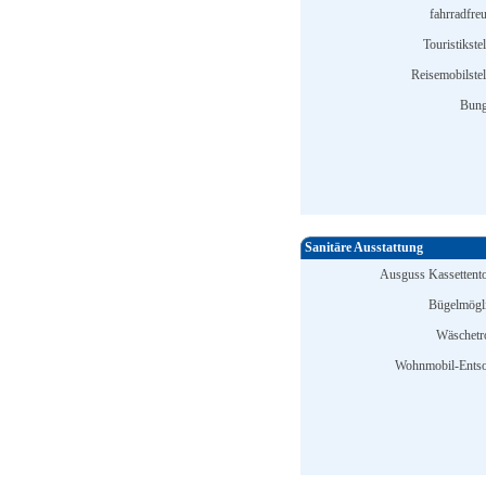
fahrradfreu
Touristikstel
Reisemobilstel
Bung
Sanitäre Ausstattung
Ausguss Kassettentoi
Bügelmögli
Wäschetr
Wohnmobil-Entso