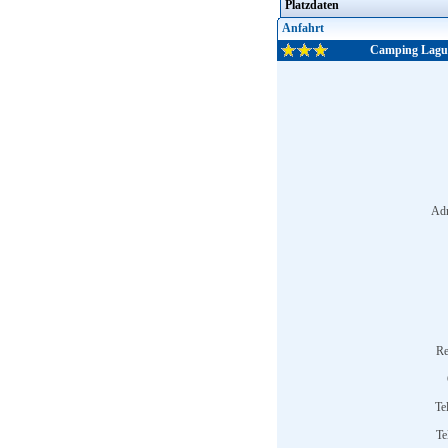
Platzdaten
Anfahrt
Camping Lagun
Adr
Re
Te
Te