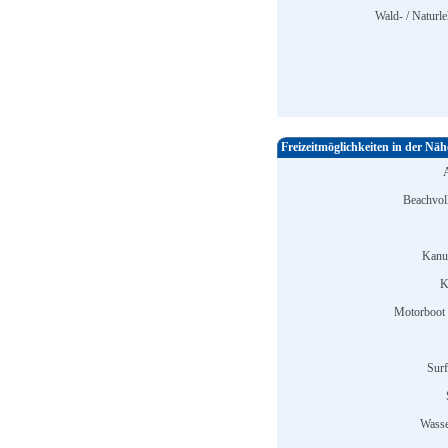
Wald- / Naturle
Freizeitmöglichkeiten in der Näh
Beachvoll
Kanu
K
Motorboot 
Surf
Wasse