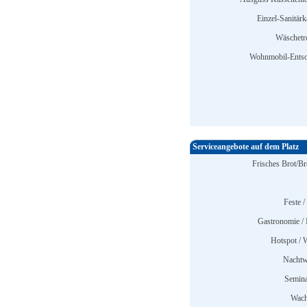
Einzel-Sanitärk
Wäschetr
Wohnmobil-Entso
Serviceangebote auf dem Platz
Frisches Brot/Br
Feste /
Gastronomie / 
Hotspot /
Nachtw
Semina
Wach