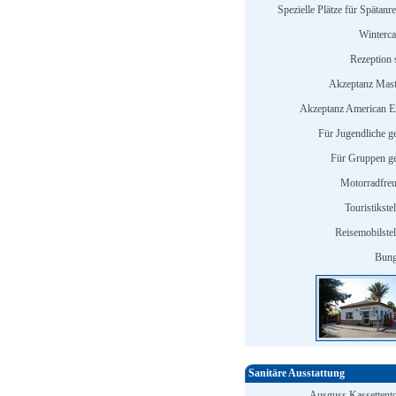
Spezielle Plätze für Spätanr
Winterc
Rezeption s
Akzeptanz Mast
Akzeptanz American E
Für Jugendliche ge
Für Gruppen ge
Motorradfreu
Touristikstel
Reisemobilstel
Bung
Sanitäre Ausstattung
Ausguss Kassettentoi