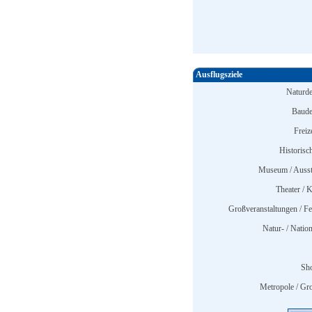
Ausflugsziele
Naturd
Baude
Freiz
Historisc
Museum / Ausst
Theater / K
Großveranstaltungen / Fes
Natur- / Nation
Sh
Metropole / Gro