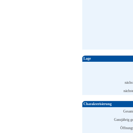
Lage
nächs
nächst
Charakterisierung
Gesamt
Ganzjährig ge
Öffnungs