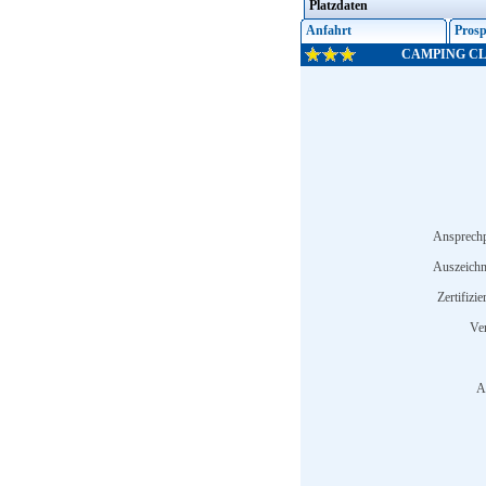
Platzdaten
Anfahrt
Prosp
CAMPING CL
Ansprechp
Auszeich
Zertifizi
Ve
A