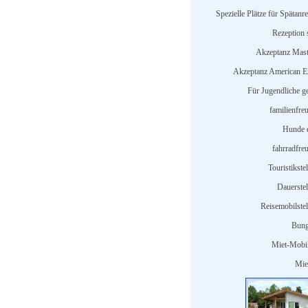
Spezielle Plätze für Spätanr
Rezeption s
Akzeptanz Mast
Akzeptanz American E
Für Jugendliche ge
familienfre
Hunde e
fahrradfreu
Touristikstel
Dauerstel
Reisemobilstel
Bung
Miet-Mobi
Miet