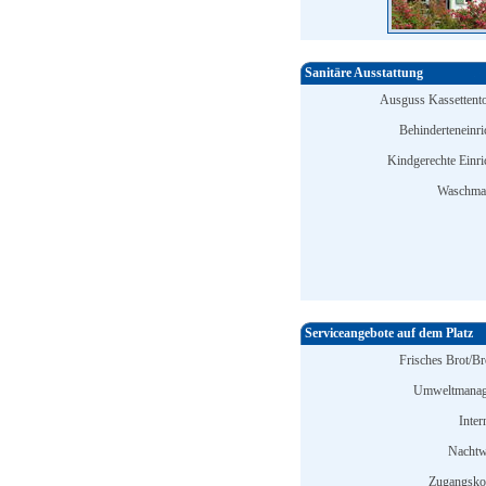
Sanitäre Ausstattung
Ausguss Kassettentoi
Behinderteneinri
Kindgerechte Einri
Waschmas
Serviceangebote auf dem Platz
Frisches Brot/Br
Umweltmanag
Inter
Nachtw
Zugangskon