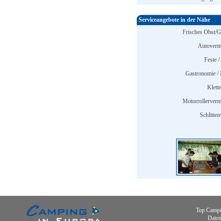
Serviceangebote in der Nähe
Frisches Obst/
Autoverm
Feste /
Gastronomie / 
Klett
Motorrollerverm
Schlitten
Top Campi
Daten