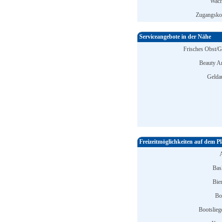
Wach
Zugangskon
Serviceangebote in der Nähe
Frisches Obst/
Beauty A
Gelda
Freizeitmöglichkeiten auf dem Pl
Bask
Bier
Bo
Bootslieg