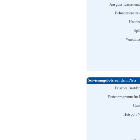
Ausguss Kassettentoi
Behinderteneinri
Hunded
Spü
Waschmas
Serviceangebote auf dem Platz
Frisches Brot/Br
Ferienprogramm für 
Gass
Hotspot /