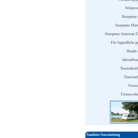
Winterc
Rezeption s
Akzeptanz Mast
Akzeptanz American E
Für Jugendliche ge
Hunde e
fahrradfreu
Touristikstel
Dauerstel
Ferien
Ferienwohn
Sanitäre Ausstattung