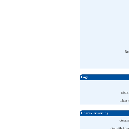
Bu
Lage
nächs
nächst
Charakterisierung
Gesamt
Ganzjährig ge