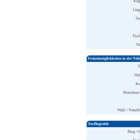
Keg
Lieg
Na
Tisch
Wa
Freizeitmöglichkeiten in der Näh
F
Hal
Ka
Motorboot 
Wald- / Naturle
Ausflugsziele
Burg / S