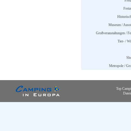
Frei
Freiz
Historisc
Museum / Ausst
Großveranstaltungen / Fes
Tier- / W
Sh
Metropole / Gro
Top Campi
Daten