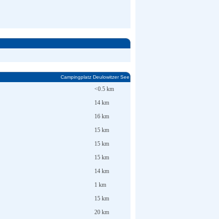
Campingplatz Deulowitzer See
<0.5 km
14 km
16 km
15 km
15 km
15 km
14 km
1 km
15 km
20 km