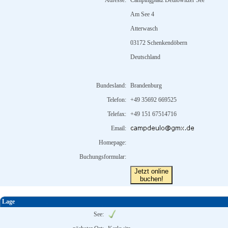
Adresse:
Campingplatz Deulowitzer See
Am See 4
Atterwasch
03172 Schenkendöbern
Deutschland
Bundesland:
Brandenburg
Telefon:
+49 35692 669525
Telefax:
+49 151 67514716
Email:
Homepage:
Buchungsformular:
Jetzt online
buchen!
Lage
See: