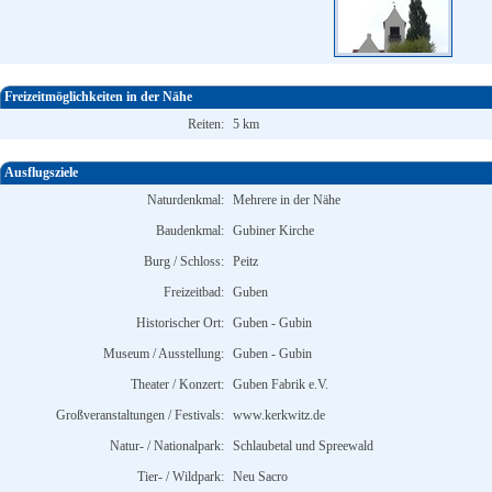
Freizeitmöglichkeiten in der Nähe
Reiten:
5 km
Ausflugsziele
Naturdenkmal:
Mehrere in der Nähe
Baudenkmal:
Gubiner Kirche
Burg / Schloss:
Peitz
Freizeitbad:
Guben
Historischer Ort:
Guben - Gubin
Museum / Ausstellung:
Guben - Gubin
Theater / Konzert:
Guben Fabrik e.V.
Großveranstaltungen / Festivals:
www.kerkwitz.de
Natur- / Nationalpark:
Schlaubetal und Spreewald
Tier- / Wildpark:
Neu Sacro