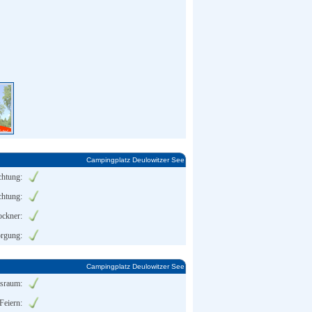
Campingplatz Deulowitzer See
chtung:
chtung:
ockner:
rgung:
Campingplatz Deulowitzer See
tsraum:
 Feiern: