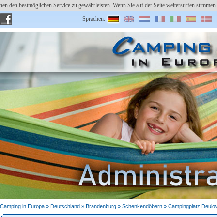
en den bestmöglichen Service zu gewährleisten. Wenn Sie auf der Seite weitersurfen stimm
Sprachen:
Benutzer:
Platz eintragen
Passwort vergessen?
Camping in Europa »
Deutschland
»
Brandenburg
» Schenkendöbern » Campingplatz Deulow