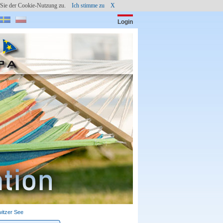
en Sie der Cookie-Nutzung zu.
Ich stimme zu
X
Login
Passwort:
(c) shutterstock
itzer See