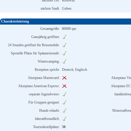
nächster Ort:
Kerkwitz
nächste Stadt:
Guben
Charakterisierung
Gesamtgröße:
80000 qm
Ganzjährig geöffnet:
24 Stunden geöffnet für Reisemobile:
Spezielle Plätze für Spätanreisende:
Wintercamping:
Rezeption spricht:
Deutsch, Englisch
Akzeptanz Mastercard:
Akzeptanz Vis
Akzeptanz American Express:
Akzeptanz EC
separate Jugendwiese:
familienfreu
Für Gruppen geeignet:
Hunde erlaubt:
Motorradfreu
fahrradfreundlich:
Touristikstellplätze:
50