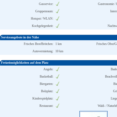
Gasservice:
Gastronomie / 
Gruppenraum:
Inter
Hotspot / WLAN:
Kochgelegenheit:
Nachtw
Serviceangebote in der Nähe
Frisches Brot/Brötchen:
1 km
Frisches Obst/
Autovermietung:
10 km
Freizeitmöglichkeiten auf dem Platz
Angeln:
Bade
Basketball:
Beachvoll
Biergarten:
Bie
Bolzplatz:
Gri
Kinderspielplatz:
Lieg
Restaurant:
Wald- / Naturle