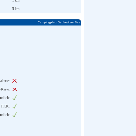
1 km
5 km
Campingplatz Deulowitzer See
akarte:
-Karte:
ndlich:
FKK:
ndlich: