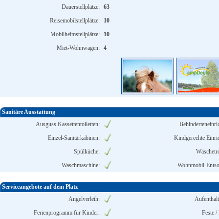
Dauerstellplätze:
63
Reisemobilstellplätze:
10
Mobilheimstellplätze:
10
Miet-Wohnwagen:
4
Sanitäre Ausstattung
Ausguss Kassettentoiletten:
Behinderteneinri
Einzel-Sanitärkabinen:
Kindgerechte Einri
Spülküche:
Wäschetr
Waschmaschine:
Wohnmobil-Entso
Serviceangebote auf dem Platz
Angelverleih:
Aufenthal
Ferienprogramm für Kinder:
Feste /