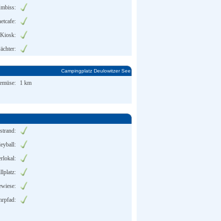
Imbiss:
netcafe:
Kiosk:
ächter:
Campingplatz Deulowitzer See
Gemüse:
1 km
strand:
eyball:
rlokal:
llplatz:
ewiese:
hrpfad: