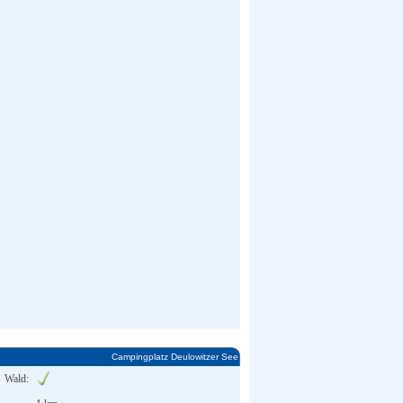
Campingplatz Deulowitzer See
Wald: