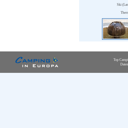
Ski (Lan
Ther
Top Campi
Daten