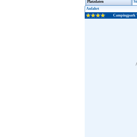
Platzdaten
St
Anfahrt
Campingpark 