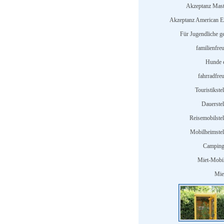
Akzeptanz Mast
Akzeptanz American E
Für Jugendliche ge
familienfre
Hunde e
fahrradfreu
Touristikstel
Dauerstel
Reisemobilstel
Mobilheimstell
Camping
Miet-Mobi
Miet