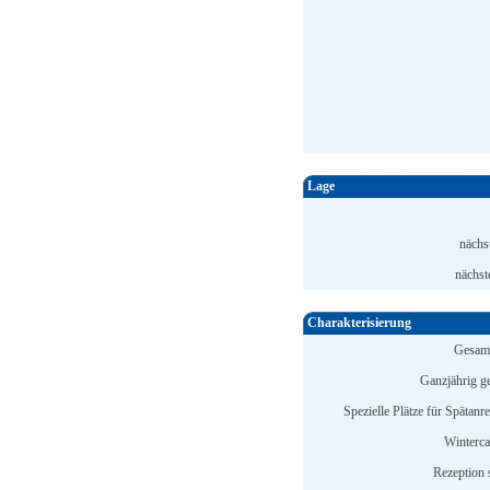
Lage
nächs
nächst
Charakterisierung
Gesamt
Ganzjährig ge
Spezielle Plätze für Spätanr
Winterc
Rezeption s