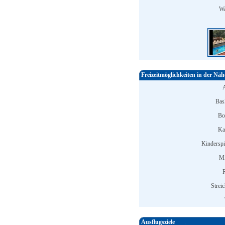
Wa
Freizeitmöglichkeiten in der Näh
Bask
Bo
Ka
Kinderspi
Mi
R
Strei
Ausflugsziele