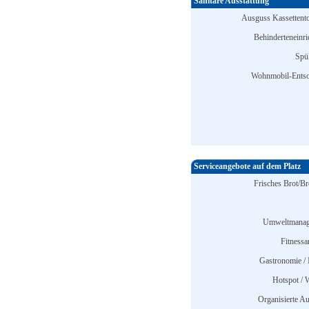
Sanitäre Ausstattung
Ausguss Kassettentoi
Behinderteneinri
Spü
Wohnmobil-Entso
Serviceangebote auf dem Platz
Frisches Brot/Br
Umweltmanag
Fitnessa
Gastronomie / 
Hotspot /
Organisierte Au