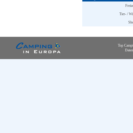
Freiz
Tier- / W
Sh
Top Campi
Daten