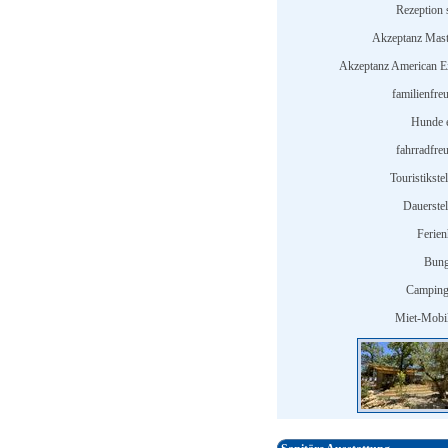
Rezeption s
Akzeptanz Mast
Akzeptanz American E
familienfre
Hunde e
fahrradfreu
Touristikstel
Dauerstel
Ferien
Bung
Camping
Miet-Mobi