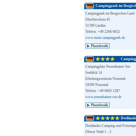
Campingpark im Bergisc
Campingpark im Bergischen Land
Oberbüschem 45
51789 Lindlar
Telefon: +49 2266 6652
www.mein-campingpark.de
Platzdetails
Campingp
Campingplatz Neuenhainer See
Seeblick 14
Erholungszentrum Neuental
34599 Neuental
Telefon: +49 6693 1287
www.neuenhainer-see.de
Platzdetails
Dreiländ
Dreiländer-Camping-und Freizeitp
Oberer Wald 1 - 3