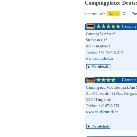
Campingplätze Deuts
sortieren nach:
Name
Ort
Pos
Camping 
Camping Wirthshof
Steibensteg 12
88677 Markdorf
Telefon: +49 7544 96270
www.wirthshof.de
Platzdetails
Camping 
Camping und Mobilheimpark Am M
Am Mühlenteich 1 ( Navi Heugarte
56291 Lingerhahn
Telefon: +49 6746 533
www.muehlenteich.de
Platzdetails